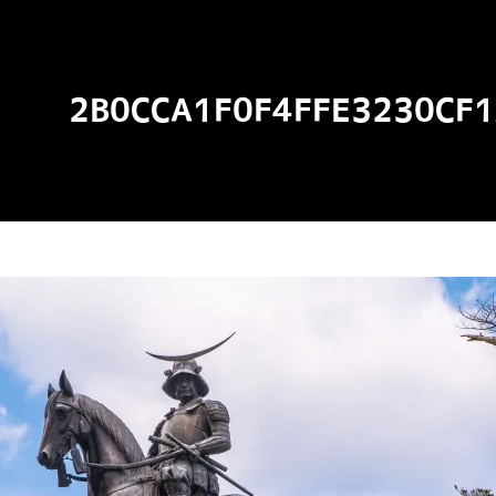
2B0CCA1F0F4FFE3230CF1